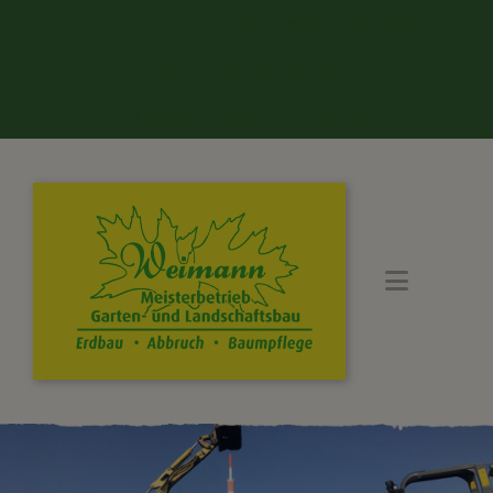
Gewerbegebiet Nord 5, 38899 Hasselfelde
+49 (39459) 189 88
galabau-weimann@t-online.de